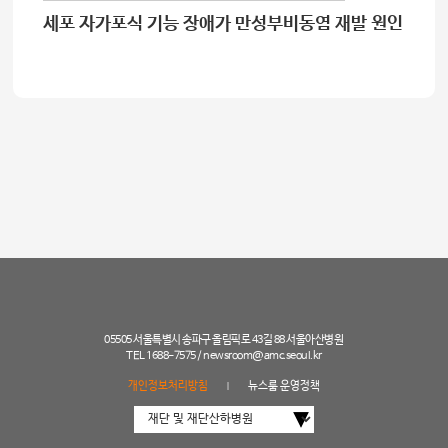
세포 자가포식 기능 장애가 만성부비동염 재발 원인
05505 서울특별시 송파구 올림픽로 43길 88 서울아산병원
TEL 1688-7575 /
newsroom@amc.seoul.kr
개인정보처리방침
뉴스룸 운영정책
|