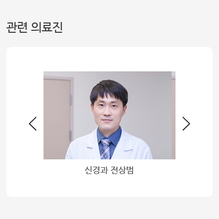
관련 의료진
창환
신경과 전상범