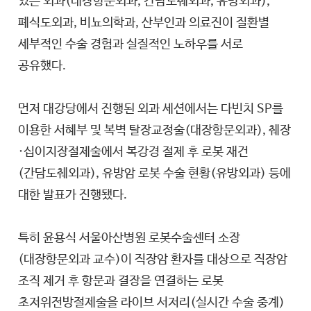
있는 외과(대장항문외과, 간담도췌외과, 유방외과),
폐식도외과, 비뇨의학과, 산부인과 의료진이 질환별
세부적인 수술 경험과 실질적인 노하우를 서로
공유했다.
먼저 대강당에서 진행된 외과 세션에서는 다빈치 SP를
이용한 서혜부 및 복벽 탈장교정술(대장항문외과), 췌장
·십이지장절제술에서 복강경 절제 후 로봇 재건
(간담도췌외과), 유방암 로봇 수술 현황(유방외과) 등에
대한 발표가 진행됐다.
특히 윤용식 서울아산병원 로봇수술센터 소장
(대장항문외과 교수)이 직장암 환자를 대상으로 직장암
조직 제거 후 항문과 결장을 연결하는 로봇
초저위전방절제술을 라이브 서저리(실시간 수술 중계)