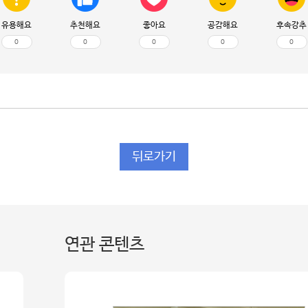
유용해요
추천해요
좋아요
공감해요
후속강추
0
0
0
0
0
뒤로가기
연관 콘텐츠