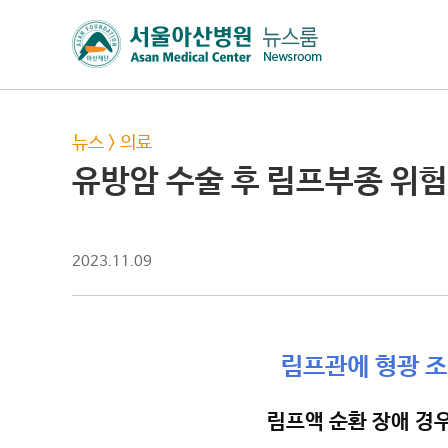
뉴스
>
의료
유방암 수술 후 림프부종 위험
2023.11.09
림프관에 형광 조
림프액 순환 장애 경