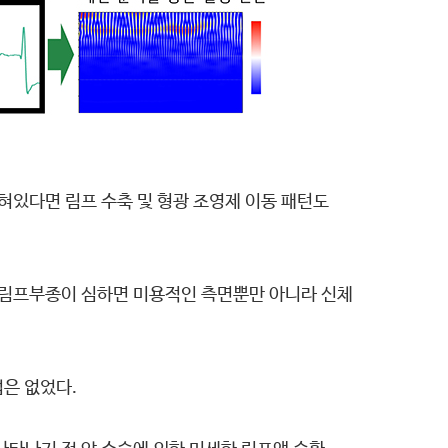
혀있다면 림프 수축 및 형광 조영제 이동 패턴도
 림프부종이 심하면 미용적인 측면뿐만 아니라 신체
은 없었다.