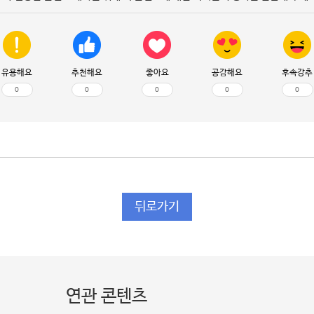
유용해요
추천해요
좋아요
공감해요
후속강추
0
0
0
0
0
뒤로가기
연관 콘텐츠