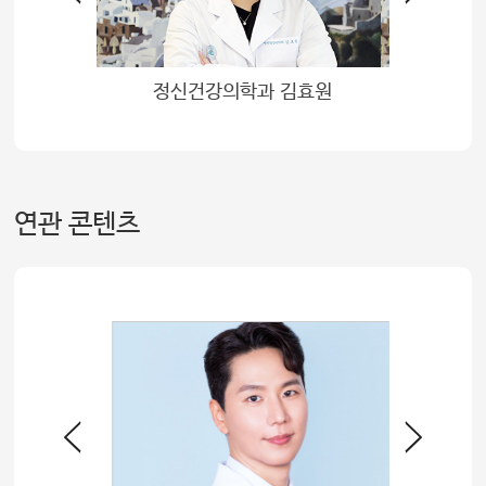
정
정신건강의학과 김효원
연관 콘텐츠