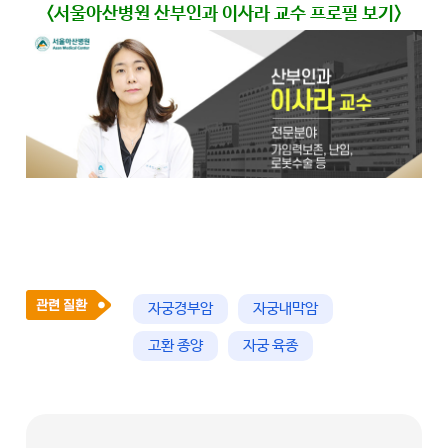
<서울아산병원 산부인과 이사라 교수 프로필 보기>
자궁경부암
자궁내막암
고환 종양
자궁 육종