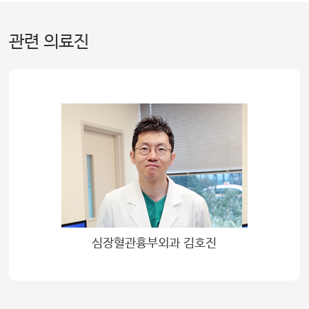
관련 의료진
심장혈관흉부외과 김호진