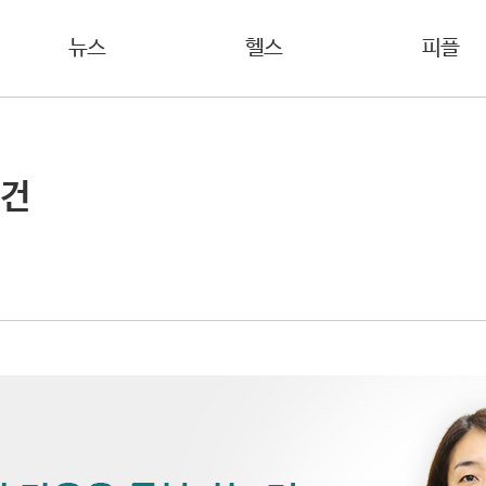
뉴스
헬스
피플
 건