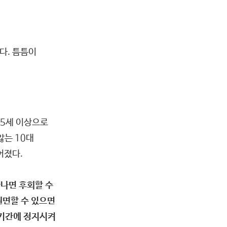
다. 틈틈이
35세 이상으로
않는 10대
어졌다.
끝나면 후회할 수
권면할 수 있으면
 기간에 정지시켜