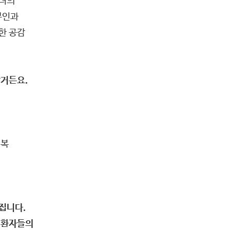
모녀의
부인과
한 공감
많거든요.
회복
집니다.
는 환자들의