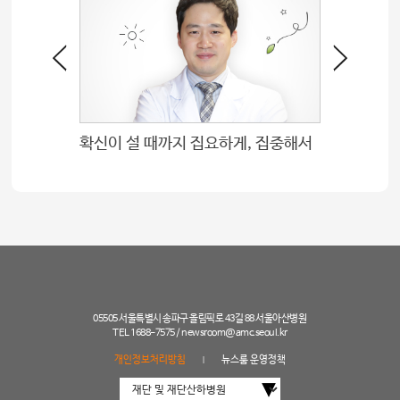
확신이 설 때까지 집요하게, 집중해서
희망을 
05505 서울특별시 송파구 올림픽로 43길 88 서울아산병원
TEL 1688-7575 /
newsroom@amc.seoul.kr
개인정보처리방침
뉴스룸 운영정책
|