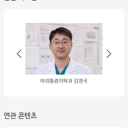
민
마취통증의학과 김영국
연관 콘텐츠