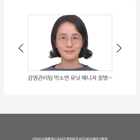
감염관리팀 박소연 유닛 매니저 질병관리청장 표창
심장이식 
05505 서울특별시 송파구 올림픽로 43길 88 서울아산병원