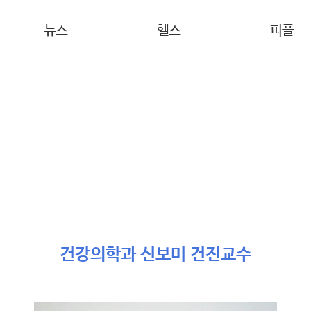
뉴스
헬스
피플
건강의학과 신보미 건진교수