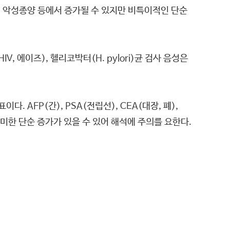
환, 악성종양 등에서 증가될 수 있지만 비특이적인 단순
V, 에이즈), 헬리코박터(H. pylori)균 검사 음성은
 AFP(간), PSA(전립선), CEA(대장, 폐),
 경미한 단순 증가가 있을 수 있어 해석에 주의를 요한다.