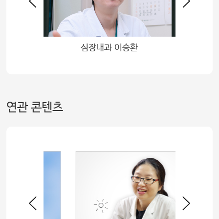
김준범
심장내과 이승환
연관 콘텐츠