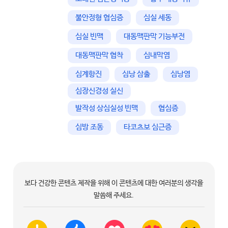
불안정형 협심증
심실 세동
심실 빈맥
대동맥판막 기능부전
대동맥판막 협착
심내막염
심계항진
심낭 삼출
심낭염
심장신경성 실신
발작성 상심실성 빈맥
협심증
심방 조동
타코츠보 심근증
보다 건강한 콘텐츠 제작을 위해 이 콘텐츠에 대한 여러분의 생각을
말씀해 주세요.