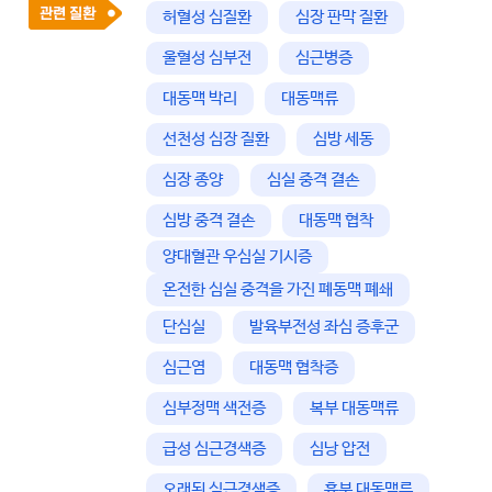
허혈성 심질환
심장 판막 질환
울혈성 심부전
심근병증
대동맥 박리
대동맥류
선천성 심장 질환
심방 세동
심장 종양
심실 중격 결손
심방 중격 결손
대동맥 협착
양대혈관 우심실 기시증
온전한 심실 중격을 가진 폐동맥 폐쇄
단심실
발육부전성 좌심 증후군
심근염
대동맥 협착증
심부정맥 색전증
복부 대동맥류
급성 심근경색증
심낭 압전
오래된 심근경색증
흉부 대동맥류