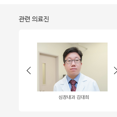
관련 의료진
내과 정창희
심장내과 김대희