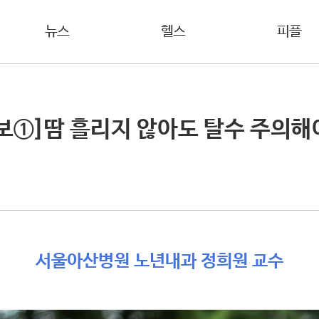
뉴스
헬스
피플
보①]땀 흘리지 않아도 탈수 주의해
서울아산병원 노년내과 정희원 교수