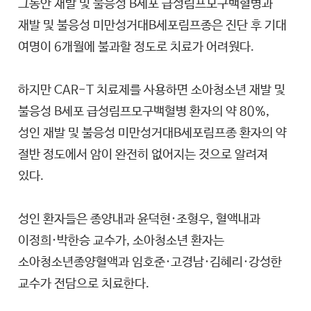
그동안 재발 및 불응성 B세포 급성림프모구백혈병과
재발 및 불응성 미만성거대B세포림프종은 진단 후 기대
여명이 6개월에 불과할 정도로 치료가 어려웠다.
하지만 CAR-T 치료제를 사용하면 소아청소년 재발 및
불응성 B세포 급성림프모구백혈병 환자의 약 80%,
성인 재발 및 불응성 미만성거대B세포림프종 환자의 약
절반 정도에서 암이 완전히 없어지는 것으로 알려져
있다.
성인 환자들은 종양내과 윤덕현·조형우, 혈액내과
이정희·박한승 교수가, 소아청소년 환자는
소아청소년종양혈액과 임호준·고경남·김혜리·강성한
교수가 전담으로 치료한다.