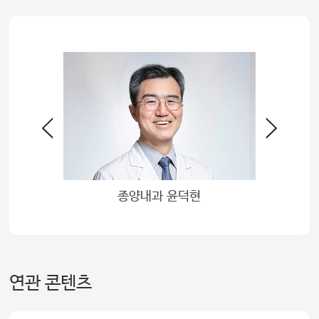
 임호준
종양내과 윤덕현
소아청
연관 콘텐츠