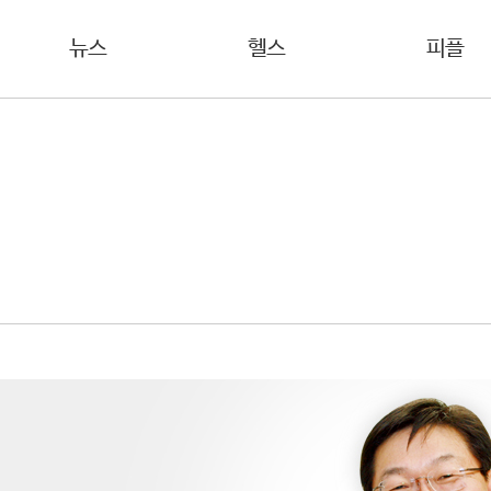
뉴스
헬스
피플