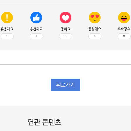
유용해요
추천해요
좋아요
공감해요
후속강추
1
1
0
0
0
뒤로가기
연관 콘텐츠