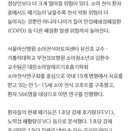
정상인보다 더 크게 떨어질 위험이 있다. 소아 천식 환자
중에서도 폐기능이 낮을수록 천식 악화 위험이 더
높아지는 것뿐만 아니라 나이가 들어 만성폐쇄성폐질환
(COPD) 등 다른 폐질환 발생 위험까지 높아진다.
서울아산병원 소아천식아토피센터 유진호 교수 ·
가톨릭대학교 부천성모병원 소아청소년과 김환수
교수팀은 대한소아알레르기호흡기학회
소아천식연구회를 중심으로 국내 19개 병원에서 치료를
받고 있는 만 5~15세 소아 천식 코호트를 구축했고,
환자 566명을 대상으로 이번 연구를 진행했다.
환자들의 현재 폐기능은 1초당 강제 호기량(FEV1),
노력성 폐활량(FVC) 등으로 분석했다. 1초당 강제
호기량은 1초당 강제로 내쉴 수 있는 공기의 양이고,