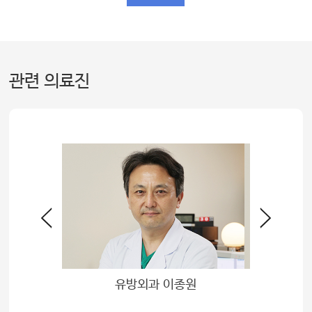
관련 의료진
배
유방외과 이종원