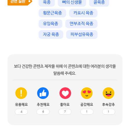
육종
뼈의 신생물
골육종
횡문근육종
카포시 육종
유잉육종
연부조직 육종
자궁 육종
피부섬유육종
보다 건강한 콘텐츠 제작을 위해 이 콘텐츠에 대한 여러분의 생각을
말씀해 주세요.
유용해요
추천해요
좋아요
공감해요
후속강추
4
6
7
1
1