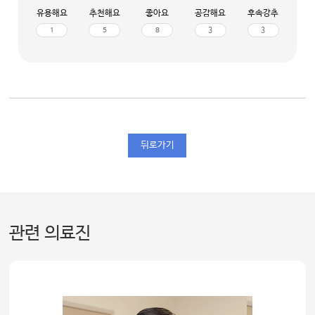
유용해요
추천해요
좋아요
공감해요
후속강추
1
5
8
3
3
뒤로가기
관련 의료진