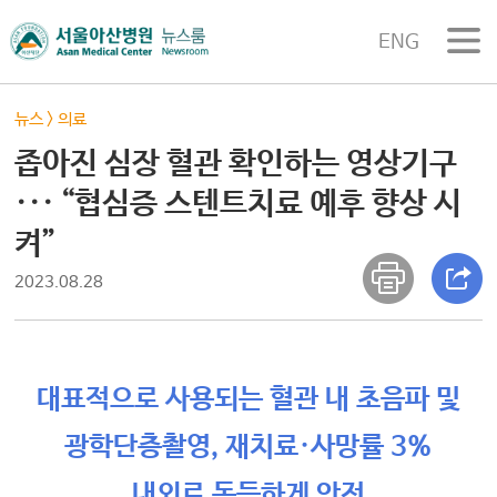
ENG
뉴스
>
의료
좁아진 심장 혈관 확인하는 영상기구
··· “협심증 스텐트치료 예후 향상 시
켜”
2023.08.28
대표적으로 사용되는 혈관 내 초음파 및
광학단층촬영, 재치료·사망률 3%
내외로 동등하게 안전