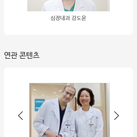
정
심장내과 강도윤
연관 콘텐츠