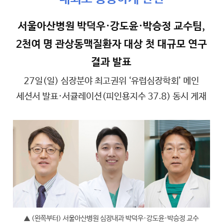
서울아산병원 박덕우·강도윤·박승정 교수팀,
2천여 명 관상동맥질환자 대상 첫 대규모 연구
결과 발표
27일(일) 심장분야 최고권위 ‘유럽심장학회’ 메인
세션서 발표·서큘레이션(피인용지수 37.8) 동시 게재
▲ (왼쪽부터) 서울아산병원 심장내과 박덕우·강도윤·박승정 교수