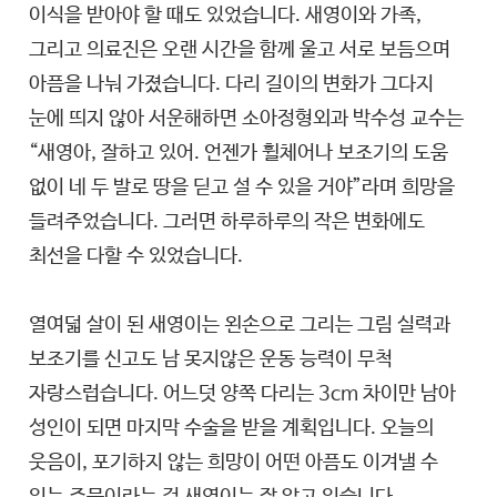
‘그래 입양을 하기 잘했다’
이식을 받아야 할 때도 있었습니다. 새영이와 가족,
그리고 의료진은 오랜 시간을 함께 울고 서로 보듬으며
아픔을 나눠 가졌습니다. 다리 길이의 변화가 그다지
돈도 많이 들고, 힘들텐데 왜 팔다리가 불편한 나를 입양
눈에 띄지 않아 서운해하면 소아정형외과 박수성 교수는
라고 말을 하니까
“새영아, 잘하고 있어. 언젠가 휠체어나 보조기의 도움
엄마가 '너니까'
없이 네 두 발로 땅을 딛고 설 수 있을 거야”라며 희망을
들려주었습니다. 그러면 하루하루의 작은 변화에도
최선을 다할 수 있었습니다.
장애가 지금보다 훨씬 심했죠.
열여덟 살이 된 새영이는 왼손으로 그리는 그림 실력과
수술을 스물세 번 그렇게 해서 보조기를 신었지만
보조기를 신고도 남 못지않은 운동 능력이 무척
그때는 그렇게 못했죠.
자랑스럽습니다. 어느덧 양쪽 다리는 3cm 차이만 남아
성인이 되면 마지막 수술을 받을 계획입니다. 오늘의
웃음이, 포기하지 않는 희망이 어떤 아픔도 이겨낼 수
왼쪽은 정상적인 발육을 하는데 오른쪽은 발육이 안 
있는 주문이라는 걸 새영이는 잘 알고 있습니다.