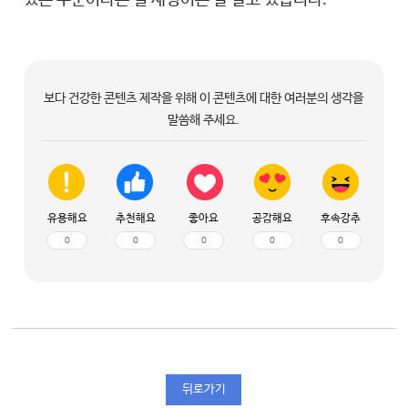
왼쪽이 자라는 만큼 매년 늘이는 수술을 한 거죠
늘이다 보니까 발목도 오그라들고 그러면 발목 펴지는
뼈 이식도 하고, 너무너무 힘들고 정말 둘이서 붙잡고 
보다 건강한 콘텐츠 제작을 위해 이 콘텐츠에 대한 여러분의 생각을
말씀해 주세요.
박수성 교수 / 서울아산병원 소아정형외과
처음에 이제 3년 10개월 된 애기가 왔는데 그런 기형
유용해요
추천해요
좋아요
공감해요
후속강추
결손증 치료할 때 가장 위험한 게 신경마비 등 중간에 
0
0
0
0
0
다행히 흉터 외에는 크게 합병증 없이 잘 치료되어서 지
왼쪽 다리가 정상인데 그걸 100으로 보면 우리가 점수를
개인적으로는 판단하고 있습니다.
뒤로가기