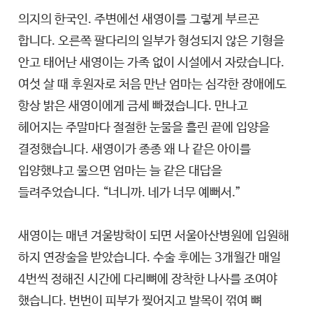
의지의 한국인. 주변에선 새영이를 그렇게 부르곤
일요일에 저녁 먹고 데려다 주기를 1년 동안 계속했어
합니다. 오른쪽 팔다리의 일부가 형성되지 않은 기형을
한 주도 빼지 않고
안고 태어난 새영이는 가족 없이 시설에서 자랐습니다.
여섯 살 때 후원자로 처음 만난 엄마는 심각한 장애에도
그러니까 일주일에 한 번씩 기쁨 하고 안타까운 슬픔 
항상 밝은 새영이에게 금세 빠졌습니다. 만나고
매번 반복하다 보니까 나중에는 가슴이 막 저리다고 
헤어지는 주말마다 절절한 눈물을 흘린 끝에 입양을
계속 울음바다가 되는 거예요.
결정했습니다. 새영이가 종종 왜 나 같은 아이를
그러지 말고 우리 그냥 입양을 하자
입양했냐고 물으면 엄마는 늘 같은 대답을
들려주었습니다. “너니까. 네가 너무 예뻐서.”
새영이는 매년 겨울방학이 되면 서울아산병원에 입원해
라면박스 있잖아요. 거기에 옷가지 이런 게 하나가 온
하지 연장술을 받았습니다. 수술 후에는 3개월간 매일
그거 보고 정말 많이 울었어요.
4번씩 정해진 시간에 다리뼈에 장착한 나사를 조여야
7년 동안의 짐이 라면박스 하나라는 게 너무 가슴 아픈
했습니다. 번번이 피부가 찢어지고 발목이 꺾여 뼈