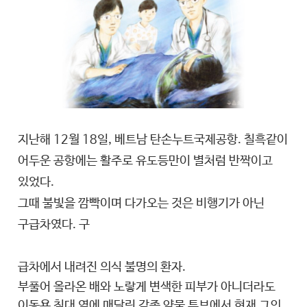
지난해 12월 18일, 베트남 탄손누트국제공항. 칠흑같이
어두운 공항에는 활주로 유도등만이 별처럼 반짝이고
있었다.
그때 불빛을 깜빡이며 다가오는 것은 비행기가 아닌
구급차였다. 구
급차에서 내려진 의식 불명의 환자.
부풀어 올라온 배와 노랗게 변색한 피부가 아니더라도
이동용 침대 옆에 매달린 각종 약물 튜브에서 현재 그의