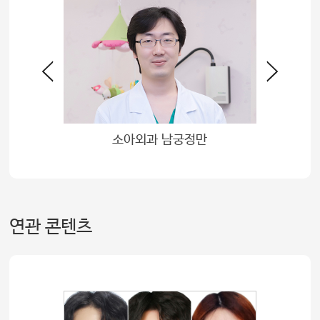
 송기원
소아외과 남궁정만
연관 콘텐츠