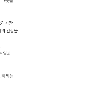
씩 그곳을
중요하지만
체의 건강을
및
는 일과
개선하려는