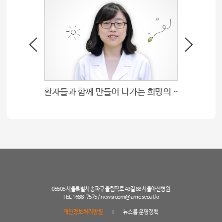
환자들과 함께 만들어 나가는 희망의 하모니
인체의 
05505 서울특별시 송파구 올림픽로 43길 88 서울아산병원
TEL 1688-7575 /
newsroom@amc.seoul.kr
개인정보처리방침
뉴스룸 운영정책
|