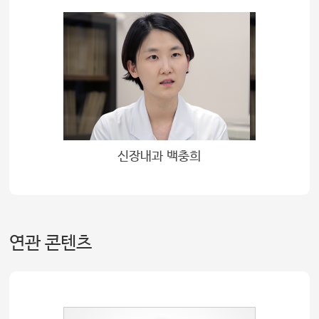
신장내과 백충희
연관 콘텐츠