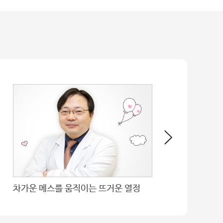
차가운 메스를 움직이는 뜨거운 열정
몸과 마음의 균