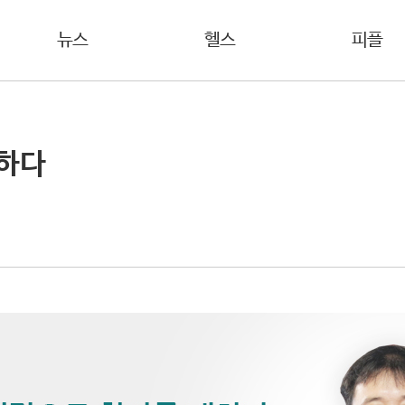
뉴스
헬스
피플
대하다