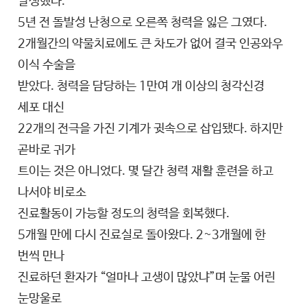
발생했다.
5년 전 돌발성 난청으로 오른쪽 청력을 잃은 그였다.
2개월간의 약물치료에도 큰 차도가 없어 결국 인공와우
이식 수술을
받았다. 청력을 담당하는 1만여 개 이상의 청각신경
세포 대신
22개의 전극을 가진 기계가 귓속으로 삽입됐다. 하지만
곧바로 귀가
트이는 것은 아니었다. 몇 달간 청력 재활 훈련을 하고
나서야 비로소
진료활동이 가능할 정도의 청력을 회복했다.
5개월 만에 다시 진료실로 돌아왔다. 2~3개월에 한
번씩 만나
진료하던 환자가 “얼마나 고생이 많았냐”며 눈물 어린
눈망울로