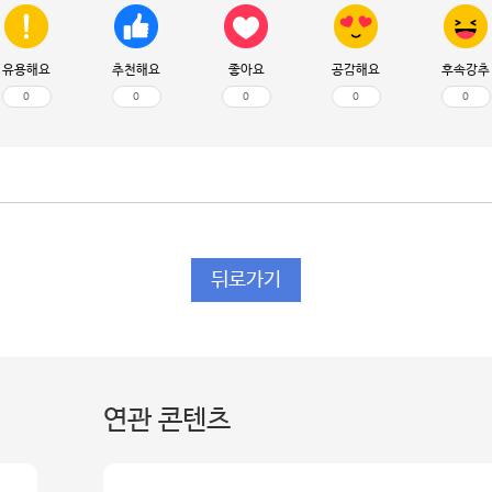
유용해요
추천해요
좋아요
공감해요
후속강추
0
0
0
0
0
뒤로가기
연관 콘텐츠