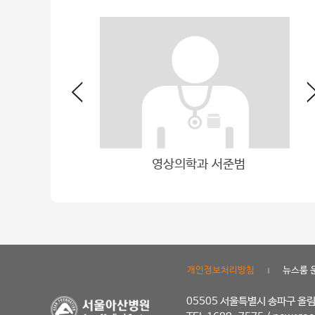
학과 김남국
영상의학과 서준범
3D프린팅 | 폐 절
개인정보처리방침
뉴스룸 
|
05505 서울특별시 송파구 올