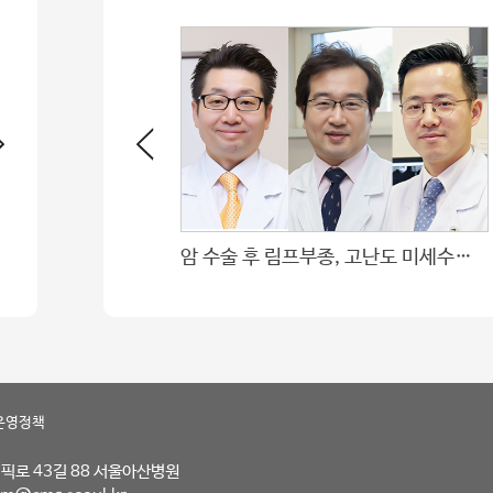
제술 임플란트
암 수술 후 림프부종, 고난도 미세수술로 치료
운영정책
림픽로 43길 88 서울아산병원