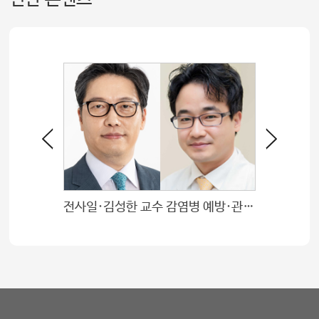
전사일·김성한 교수 감염병 예방·관리 유공 정부포상
꽃과 같