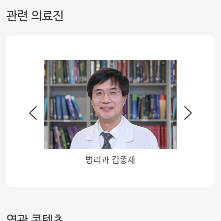
관련 의료진
혁
병리과 김종재
연관 콘텐츠