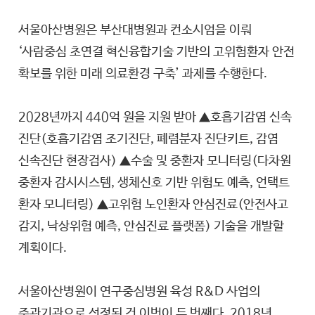
서울아산병원은 부산대병원과 컨소시엄을 이뤄
‘사람중심 초연결 혁신융합기술 기반의 고위험환자 안전
확보를 위한 미래 의료환경 구축’ 과제를 수행한다.
2028년까지 440억 원을 지원 받아 ▲호흡기감염 신속
진단(호흡기감염 조기진단, 폐렴분자 진단키트, 감염
신속진단 현장검사) ▲수술 및 중환자 모니터링(다차원
중환자 감시시스템, 생체신호 기반 위험도 예측, 언택트
환자 모니터링) ▲고위험 노인환자 안심진료(안전사고
감지, 낙상위험 예측, 안심진료 플랫폼) 기술을 개발할
계획이다.
서울아산병원이 연구중심병원 육성 R&D 사업의
주관기관으로 선정된 건 이번이 두 번째다. 2018년