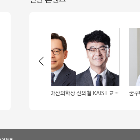
제15회 아산의학상 신의철 KAIST 교수 · 이정민 서울의대 교수 수상