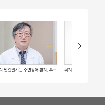
꿈꾸다 발길질하는 수면장애 환자, 우울증 위험 1.5배 높아