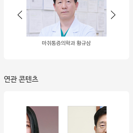
최병문
마취통증의학과 황규삼
마취
연관 콘텐츠