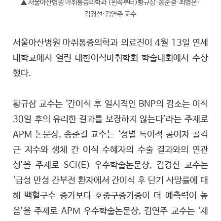
▲ 서울아산병원 마취통증의학과 (왼쪽부터)황규삼·송준걸·최병문·
김경선·김연주 교수
서울아산병원 마취통증의학과 의료진이 4월 13일 연세
대학교에서 열린 대한이식마취학회 학술대회에서 수상
했다.
황규삼 교수는 ‘간이식 후 일시적인 BNP의 감소는 이식
30일 후의 유리한 결과를 보장하지 않는다’라는 주제로
APM 논문상, 송준걸 교수는 ‘성별 특이적 공여자 골격
근 지수와 생체 간 이식 수혜자의 수술 결과와의 연관
성’을 주제로 SCI(E) 우수학술논문상, 김경선 교수는
‘급성 만성 간부전 환자에서 간이식 후 단기 사망률에 대
해 백혈구수 증가보다 호중구증가증이 더 예측력이 높
음’을 주제로 APM 우수학술논문상, 김연주 교수는 ‘재