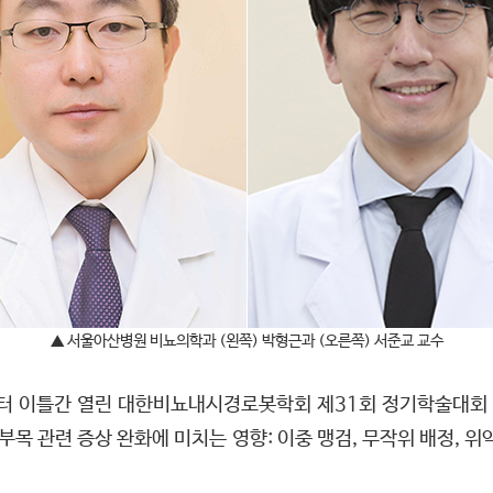
▲ 서울아산병원 비뇨의학과 (왼쪽) 박형근과 (오른쪽) 서준교 교수
부터 이틀간 열린 대한비뇨내시경로봇학회 제31회 정기학술대회 
부목 관련 증상 완화에 미치는 영향: 이중 맹검, 무작위 배정, 