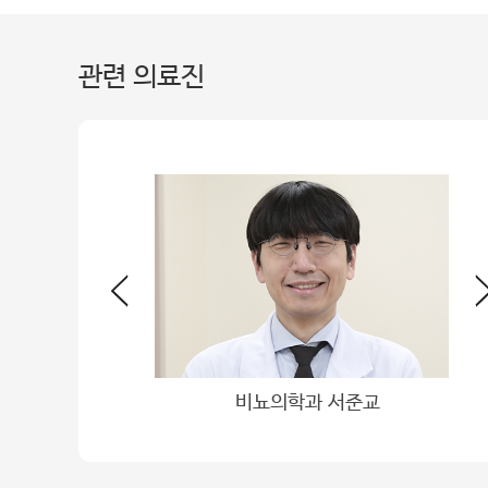
관련 의료진
학과 박형근
비뇨의학과 서준교