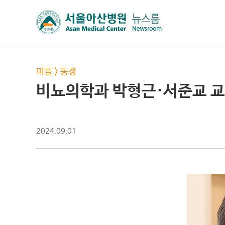
피플
>
동정
비뇨의학과 박형근·서준교 
2024.09.01