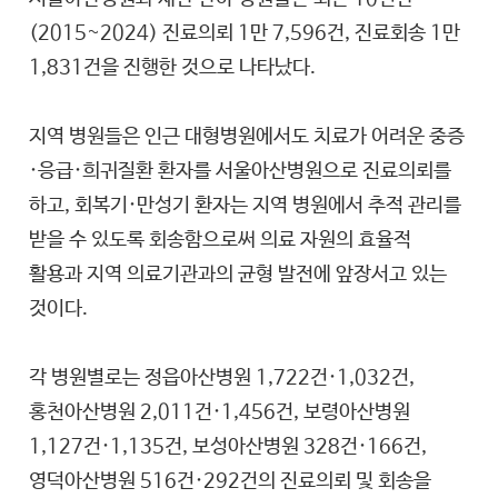
(2015~2024) 진료의뢰 1만 7,596건, 진료회송 1만
1,831건을 진행한 것으로 나타났다.
지역 병원들은 인근 대형병원에서도 치료가 어려운 중증
·응급·희귀질환 환자를 서울아산병원으로 진료의뢰를
하고, 회복기·만성기 환자는 지역 병원에서 추적 관리를
받을 수 있도록 회송함으로써 의료 자원의 효율적
활용과 지역 의료기관과의 균형 발전에 앞장서고 있는
것이다.
각 병원별로는 정읍아산병원 1,722건·1,032건,
홍천아산병원 2,011건·1,456건, 보령아산병원
1,127건·1,135건, 보성아산병원 328건·166건,
영덕아산병원 516건·292건의 진료의뢰 및 회송을