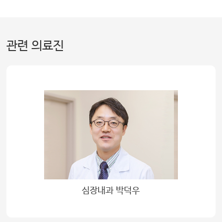
관련 의료진
심장내과 박덕우