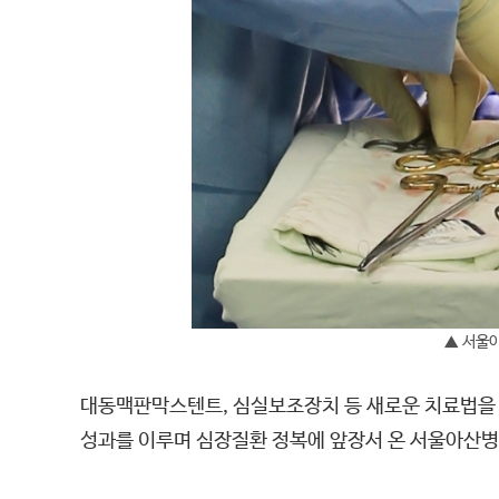
▲ 서울
대동맥판막스텐트, 심실보조장치 등 새로운 치료법을 
성과를 이루며 심장질환 정복에 앞장서 온 서울아산병