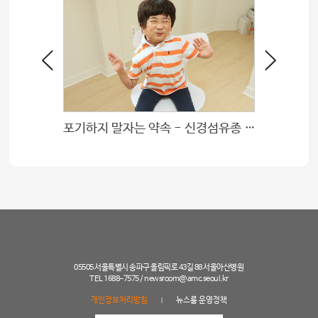
포기하지 말자는 약속 - 신경섬유종 치료 환아 이태경 편
끝까지,
05505 서울특별시 송파구 올림픽로 43길 88 서울아산병원
TEL 1688-7575 /
newsroom@amc.seoul.kr
개인정보처리방침
뉴스룸 운영정책
|