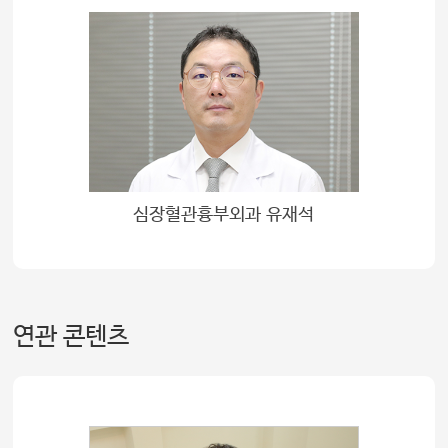
심장혈관흉부외과 유재석
연관 콘텐츠