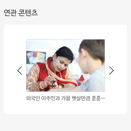
연관 콘텐츠
외국인 이주민과 가을 햇살만큼 훈훈한 情 나눠
마음의 