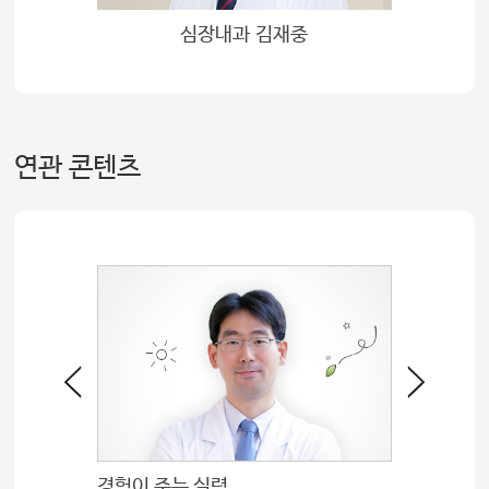
심장내과 김재중
연관 콘텐츠
경험이 주는 실력
끊임없이