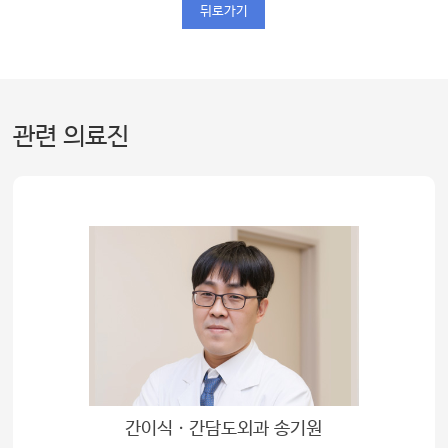
뒤로가기
관련 의료진
간이식ㆍ간담도외과 송기원