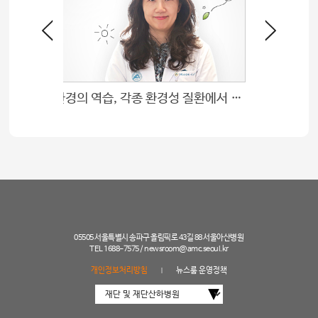
환경의 역습, 각종 환경성 질환에서 환자를 지킨다
보이지 
05505 서울특별시 송파구 올림픽로 43길 88 서울아산병원
TEL 1688-7575 /
newsroom@amc.seoul.kr
개인정보처리방침
뉴스룸 운영정책
|