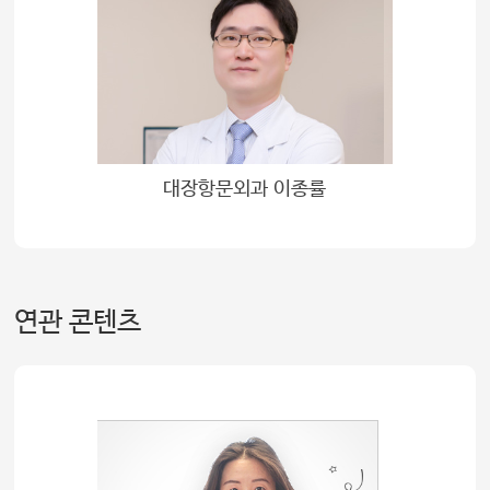
대장항문외과 이종률
연관 콘텐츠