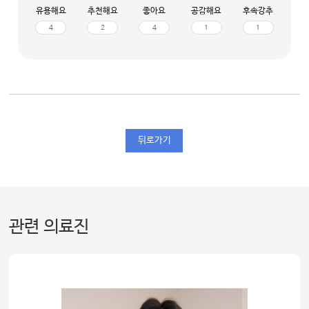
유용해요
추천해요
좋아요
공감해요
후속강추
4
2
4
1
1
뒤로가기
관련 의료진