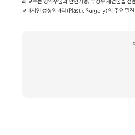
최 교수는 양악수술과 안면기형, 두경부 재건술을 전문
교과서인 성형외과학(Plastic Surgery)의 주