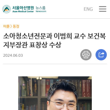
ENG
피플
>
동정
소아청소년전문과 이범희 교수 보건복
지부장관 표창상 수상
2024.06.03